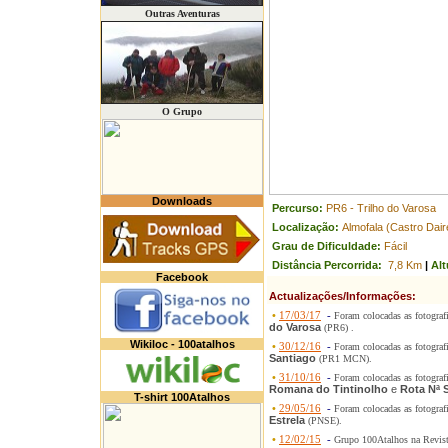
Outras Aventuras
O Grupo
Downloads
Percurso:
PR6 - Trilho do Varosa
Localização:
Almofala (Castro Dair
Grau de Dificuldade:
Fácil
Distância Percorrida:
7,8 Km
|
Alt
Facebook
Actualizações/Informações:
•
17/03/17
-
Foram colocadas as fotograf
do Varosa
(PR6) .
Wikiloc - 100atalhos
•
30/12/16
-
Foram colocadas as fotograf
Santiago
(PR1 MCN).
•
31/10/16
-
Foram colocadas as fotograf
Romana do Tintinolho
e
Rota Nª 
T-shirt 100Atalhos
•
29/05/16
-
Foram colocadas as fotograf
Estrela
(PNSE).
•
12/02/15
-
Grupo 100Atalhos na Revis