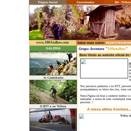
Página Inicial
Caminhadas
Btt - Trilhos
www.100Atalhos.com
Saber mais sobre:
PEDESTRIANISM
GALERIA
Grupo Aventura "
100atalhos
"
Bem-Vindo ao website oficial d
R
N
a
f
d
As Caminhadas
t
Nos percursos pedestres e no BTT, percorre
acompanhamos os leitos dos rios, rotas com c
Nesta Página irá ficar a conhecer melhor o 
realizadas, e acima de tudo contemplar tod
percorrer...!
O BTT e os Trilhos
A nossa ultima Aventura...