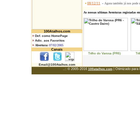
•
08/12/11
-
Agora também já nos pode 
As nossas ultimas Aventuras registadas e
100Atalhos.com
»
Def. como HomePage
»
Adic. aos Favoritos
»
Abertura:
07/02/2005
Canais
Trilho do Varosa (PR6) Trilh
Email@100Atalhos.com
..:: © 2005-2016
| Otimizado para 
100atalhos.com