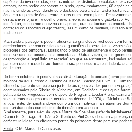
espécies de invertebrados, destacando-se as distintas borboletas e escara
entanto, nesta região encontram-se ainda, aproximadamente, 68 espécies d
não incluindo as aves, dando-se o destaque para a salamandra-lusitânica, a 
água e a toupeira-de-água, entre muitos outros exemplares. Relativament
destacam-se o javali, o coelho bravo, a lebre, a raposa e o gato-bravo. A
doméstica, encontram-se ovinos e caprinos, que pastoreiam na encosta da 
confeção do saboroso queijo fresco), assim como os bovinos, utilizado ain
tradicionais.
Matizando a paisagem, podem observar-se grandiosos rochedos com form
arredondadas, lembrando silenciosos guardiões da serra. Umas vezes sã
protetores dos temporais, justificando o facto de antigamente o povo partilh
construir as suas casas a elas encostadas. Outras vezes, estes geomonu
desproporção e “equilíbrio ameaçador” em que se encontram, inclinados so
parecem querer recordar ao Homem a sua pequenez e a realidade da sua e
do destino.
De forma colateral, é possível assistir à trituração de cereais (como por e
moinhos de água, como o “Moinho de Balcão”, cedido pela Srª. Dª Diamanti
último faz parte de um belo conjunto de onze, envolvidos por uma vegetaçã
acompanhados pela Ribeira de Vinheiros, em Soalhães, e dos quais foram 
pela Junta de Freguesia, com o apoio do Programa Leader + e da Câmara 
suas últimas moagens terem ocorrido na década de 1970, o “Moinho de Bal
antigamente, demonstrando-se como um dos motivos mais atraentes dos vi
dos turistas e dos caminheiros do itinerário em assunto.
Similarmente, para além da Igreja Matriz de Soalhães (referida inicialmente
Clemente, S. Tiago, S. Brás e S. Bento do Pinhão evidenciam a presença
carácter religioso em diferentes partes da paisagem deste percurso pedestr
Fonte
: C.M. Marco de Canaveses