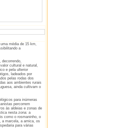
m uma média de 15 km,
sibilitando a
, decorrendo,
lor cultural e natural,
co e pela ulterior
tigos, ladeados por
dos pelas rodas dos
adas aos ambientes rurais
tuguesa, ainda cultivam o
ológicos para inúmeras
rianistas percorrem
ros às aldeias e zonas de
stica nesta zona: a
tais como o rosmaninho, o
a, a marcela, a arnica, os
spedaria para várias