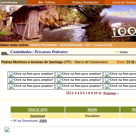
aminhadas
Btt - Trilhos
Outras Aventuras
Livro de Visitas
Saber mais sobre:
|
|
|
PEDESTRIANISMO
MONTANHISMO
BTT
CANOAGEM
Caminhadas / Percursos Pedestres
««
Voltar
Pedras Moinhos e Aromas de Santiago
(PR1 - Marco de Canaveses)
Data:
13
-11
[1]
2
3
4
5
6
7
8
9
10
11
Próxima
»
TRACK GPS
MAPA
PE
Download
Visualizar
»
Nº de Downloads:
2305