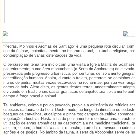
“Pedras, Moinhos e Aromas de Santiago” é uma pequena rota circular, co
que dá ênfase, maioritariamente, ao turismo natural, cultural e religioso, pos
contemplação de várias ostentações da vida.
O percurso em tema tem início com uma visita à Igreja Matriz de Soalhães
posteriormente, numa área montanhosa (a Serra da Aboboreira) de elevado va
preservada pelo progresso urbanístico, por centúrias de isolamento geográfi
desertificação humana. Assim, durante o trajeto, percorrem-se caminhos an
muros de pedra, muitas vezes escavados na rocha-mãe, por sua vez rasga
carros de bois. Além disto, as gentes destas terras, ancestralmente adapt
e vivendo em tradicionais casas graníticas de arquitectura tipicamente por
campo à força braçal e animal.
Tal ambiente, calmo e pouco povoado, propicia a existência de refúgios ec
espécies da fauna e da flora. Deste modo, ao longo do itinerário os pedest
bosques de carvalhos, eucaliptos e pinheiros; campos de cultivo sobrancei
vegetação arbustiva. Nesta linha de pensamento, é de frisar uma caracterí
utilização de ervas aromáticas na gastronomia e na medicina tradicional, 
alecrim, o louro, a hortelã, a salsa, o funcho, a arruda, o trovisco, a cidreir
agriões e os poejos. No âmbito da fauna, a serra da Aboboreira serve de ho