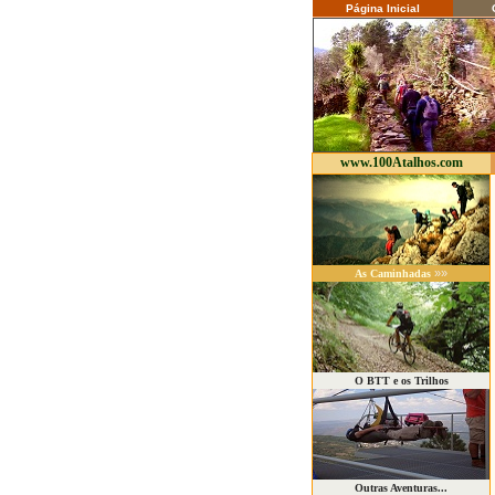
Página Inicial
C
www.100Atalhos.com
»»
As Caminhadas
O BTT e os Trilhos
Outras Aventuras...