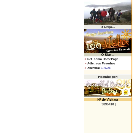
O Grupo...
O
Site ...
»
Def. como HomePage
»
Adic. aos Favoritos
»
Abertura:
07/02/05
Produzido por:
Nº de Visitas
:
[
3895410
]