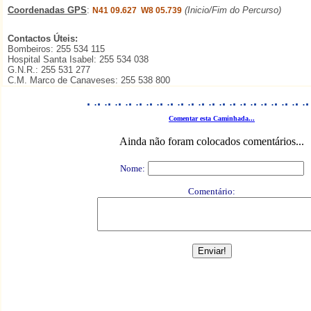
Coordenadas GPS
:
(Inicio/Fim do Percurso)
N41 09.627 W8 05.739
Contactos Úteis:
Bombeiros: 255 534 115
Hospital Santa Isabel: 255 534 038
G.N.R.: 255 531 277
C.M. Marco de Canaveses: 255 538 800
.
.
.
.
.
.
.
.
.
.
.
.
.
.
.
.
.
.
.
.
.
.
.
.
.
.
.
.
.
.
.
.
.
.
.
.
.
.
.
.
.
.