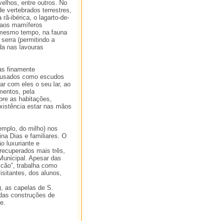
velhos, entre outros. No
e vertebrados terrestres,
rã-ibérica, o lagarto-de-
e aos mamíferos
o mesmo tempo, na fauna
serra (permitindo a
da nas lavouras
as finamente
o usados como escudos
ar com eles o seu lar, ao
mentos, pela
bre as habitações,
xistência estar nas mãos
xemplo, do milho) nos
na Dias e familiares. O
o luxuriante e
recuperados mais três,
Municipal. Apesar das
cão”, trabalha como
sitantes, dos alunos,
), as capelas de S.
 das construções de
e.