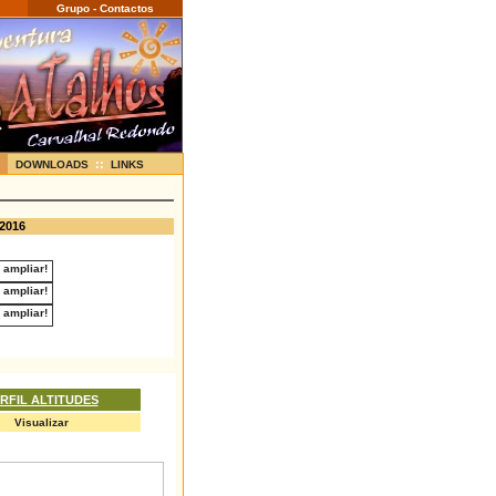
Grupo - Contactos
::
DOWNLOADS
LINKS
-2016
RFIL ALTITUDES
Visualizar