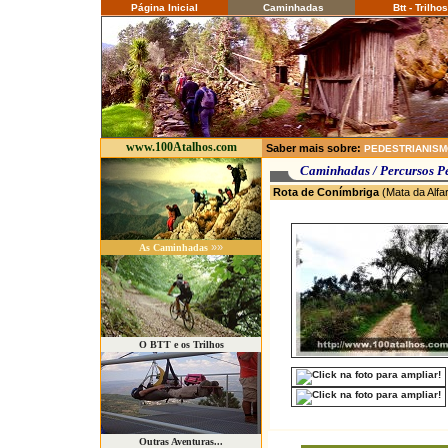
Página Inicial
Caminhadas
Btt - Trilhos
www.100Atalhos.com
Saber mais sobre:
PEDESTRIANIS
Caminhadas / P
Rota de Conímbriga
(Mata da Alfa
»»
As Caminhadas
O BTT e os Trilhos
Outras Aventuras...