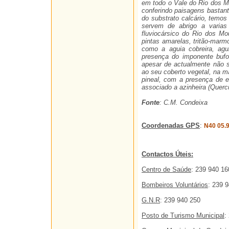
em todo o Vale do Rio dos Mo
conferindo paisagens bastant
do substrato calcário, temos
servem de abrigo a varias
fluviocársico do Rio dos Mo
pintas amarelas, tritão-marm
como a aguia cobreira, agu
presença do imponente bufo
apesar de actualmente não 
ao seu coberto vegetal, na m
pineal, com a presença de e
associado a azinheira (Quercu
Fonte
: C.M. Condeixa
Coordenadas GPS
:
N40 05.
Contactos Úteis:
Centro de Saúde
: 239 940 16
Bombeiros Voluntários
: 239 
G.N.R
: 239 940 250
Posto de Turismo Municipal
: