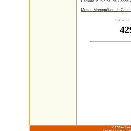
Camara Municipal de Condei
Museu Monográfico de Conim
.
.
.
.
.
.
.
..:: ©
100atalho
Optimizado para se