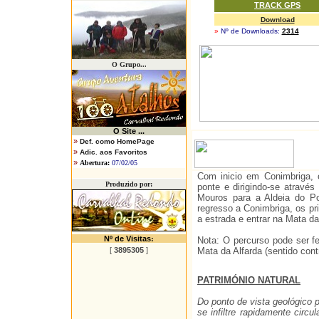
TRACK GPS
Download
»
Nº de Downloads:
2314
O Grupo...
O
Site ...
»
Def. como HomePage
»
Adic. aos Favoritos
»
Abertura:
07/02/05
Com inicio em Conimbriga, 
Produzido por:
ponte e dirigindo-se atrav
Mouros para a Aldeia do P
regresso a Conimbriga, os pr
a estrada e entrar na Mata d
Nº de Visitas
:
Nota: O percurso pode ser 
[
3895305
]
Mata da Alfarda (sentido cont
PATRIMÓNIO NATURAL
Do ponto de vista geológico 
se infiltre rapidamente circ