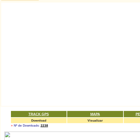
TRACK GPS
MAPA
PE
Download
Visualizar
»
Nº de Downloads:
2238