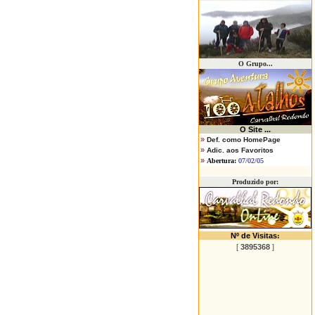
O Grupo...
O
Site ...
»
Def. como HomePage
»
Adic. aos Favoritos
»
Abertura:
07/02/05
Produzido por:
Nº de Visitas
:
[
3895368
]