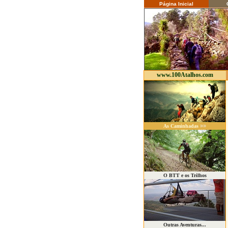
Página Inicial
C
www.100Atalhos.com
»»
As Caminhadas
O BTT e os Trilhos
Outras Aventuras...