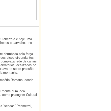
u aberto e é hoje uma
eiros e carvalhos, no
te derrubada pela força
 dos picos circundantes
a complexa rede de canais
ervatórios localizados no
ltava-se sobre pressão
 da montanha.
o Império Romano, donde
e monte num local
ou como paisagem Cultural
as “sendas” Perimetral,