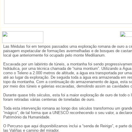
Las Médulas foi em tempos passados uma exploração romana de ouro a cé
paisagem espetacular de formações avermelhadas e de bosques de castanh
local que anteriormente foi ocupado pelo monte Medilianum.
Escavada por um labirinto de túneis, a montanha foi sendo progressivamen
hidráulica, por uma técnica chamada de “ruina montium”. Utilizando a Água
como o Teleno a 2.000 metros de altitude, a água era transportada por um
até ao lugar da exploração. De seguida toda a água era armazenada em res
topo da montanha. Com a continuação do armazenamento de água, esta so
por meio dos túneis e galerias escavadas, demolindo assim as cavidades
Durante quase três séculos, esta foi a maior exploração de ouro de todo 
foram retiradas várias centenas de toneladas de ouro.
Toda esta intervenção romana ao longo dos séculos transformou um grand
“mágico”, de tal forma que a UNESCO reconhecendo o seu valor, a declar
Património da Humanidade.
O Percurso que aqui disponibilizamos inclui a “senda de Reirigo”, e parte d
las Valiñas e camino del mirador.