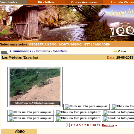
aminhadas
Btt - Trilhos
Outras Aventuras
Livro de Visitas
Saber mais sobre:
|
|
|
PEDESTRIANISMO
MONTANHISMO
BTT
CANOAGEM
Caminhadas / Percursos Pedestres
««
Voltar
Las Médulas
(Espanha)
Data:
28
-08-2013
[1]
2
3
4
5
6
7
8
9
10
11
Próxima
»
VÍDEO