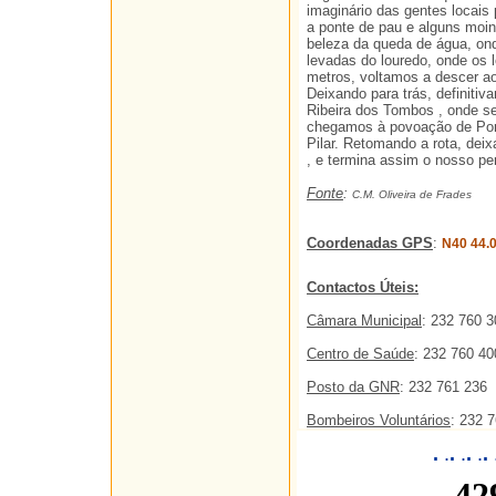
imaginário das gentes locai
a ponte de pau e alguns moin
beleza da queda de água, ond
levadas do louredo, onde os 
metros, voltamos a descer ao
Deixando para trás, definitiv
Ribeira dos Tombos , onde se
chegamos à povoação de Porc
Pilar. Retomando a rota, dei
, e termina assim o nosso pe
Fonte
:
C.M. Oliveira de Frades
Coordenadas GPS
:
N40 44.
Contactos Úteis:
Câmara Municipal
: 232 760 3
Centro de Saúde
: 232 760 40
Posto da GNR
: 232 761 236
Bombeiros Voluntários
: 232 
.
.
.
.
.
.
.