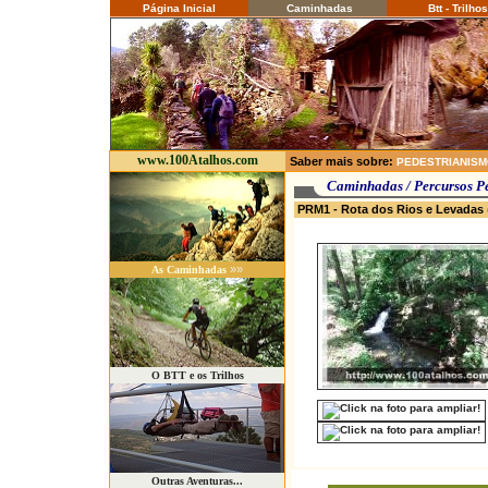
Página Inicial
Caminhadas
Btt - Trilhos
www.100Atalhos.com
Saber mais sobre:
PEDESTRIANIS
Caminhadas / P
PRM1 - Rota dos Rios e Levadas
»»
As Caminhadas
O BTT e os Trilhos
Outras Aventuras...