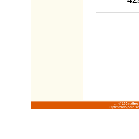
..:: ©
100atalho
Optimizado para se