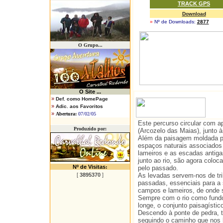
TRACK GPS
Download
»
Nº de Downloads:
2877
O Grupo...
O
Site ...
»
Def. como HomePage
»
Adic. aos Favoritos
»
Abertura:
07/02/05
Este percurso circular com a
Produzido por:
(Arcozelo das Maias), junto 
Além da paisagem moldada pe
espaços naturais associados 
lameiros e as escadas antigas
junto ao rio, são agora colo
Nº de Visitas
:
pelo passado.
[
3895370
]
As levadas servem-nos de tri
passadas, essenciais para a s
campos e lameiros, de onde s
Sempre com o rio como fundo
longe, o conjunto paisagísti
Descendo à ponte de pedra, 
seguindo o caminho que nos l