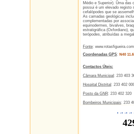
Médio e Superior). Uma das 
possui é um elevado registo
cefalópodes que se assemelh
As camadas geológicas inclu
complementadas por associaçõ
equinodermes, bivalves, braq
estratigráfica (Oxfordiano),
terópodes, atribuídas a mega
Fonte
: www.rotasfigueira.com
Coordenadas GPS
:
N40 11.
Contactos Úteis:
Câmara Municipal
: 233 403 3
Hospital Distrital
: 233 402 00
Posto da GNR
: 233 402 320
Bombeiros Municipais
: 233 4
.
.
.
.
.
.
.