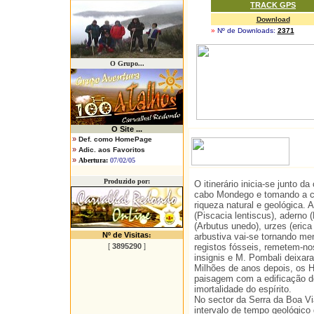
TRACK GPS
Download
»
Nº de Downloads:
2371
O Grupo...
O
Site ...
»
Def. como HomePage
»
Adic. aos Favoritos
»
Abertura:
07/02/05
Produzido por:
O itinerário inicia-se junto 
cabo Mondego e tomando a cu
riqueza natural e geológica.
(Piscacia lentiscus), aderno
(Arbutus unedo), urzes (eric
Nº de Visitas
:
arbustiva vai-se tornando me
[
3895290
]
registos fósseis, remetem-no
insignis e M. Pombali deixar
Milhões de anos depois, os 
paisagem com a edificação d
imortalidade do espírito.
No sector da Serra da Boa V
intervalo de tempo geológico