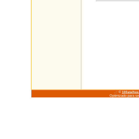
..:: ©
100atalho
Optimizado para se