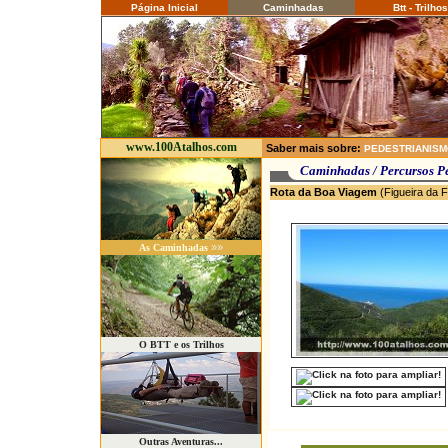
Página Inicial
Caminhadas
Btt - Trilhos
www.100Atalhos.com
Saber mais sobre:
PEDESTRIANIS
Caminhadas / P
Rota da Boa Viagem
(Figueira da 
»»
As Caminhadas
O BTT e os Trilhos
Outras Aventuras...