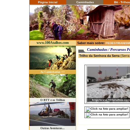
Página Inicial
Caminhadas
Btt - Trilhos
www.100Atalhos.com
Saber mais sobre:
PEDESTRIANIS
Caminhadas / P
Trilho da Senhora da Serra
(Serra
»»
As Caminhadas
O BTT e os Trilhos
Outras Aventuras...