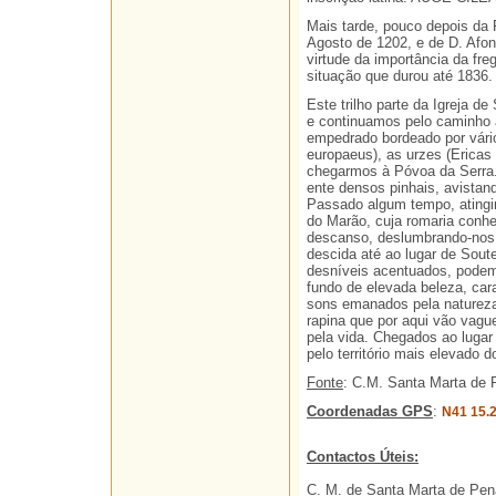
Mais tarde, pouco depois da 
Agosto de 1202, e de D. Afo
virtude da importância da fre
situação que durou até 1836.
Este trilho parte da Igreja d
e continuamos pelo caminho a
empedrado bordeado por vário
europaeus), as urzes (Ericas 
chegarmos à Póvoa da Serra.
ente densos pinhais, avistan
Passado algum tempo, atingi
do Marão, cuja romaria conhe
descanso, deslumbrando-nos
descida até ao lugar de Sout
desníveis acentuados, podem
fundo de elevada beleza, cara
sons emanados pela natureza
rapina que por aqui vão vagu
pela vida. Chegados ao lugar
pelo território mais elevado
Fonte
: C.M. Santa Marta de 
Coordenadas GPS
:
N41 15.
Contactos Úteis:
C. M. de Santa Marta de Pen