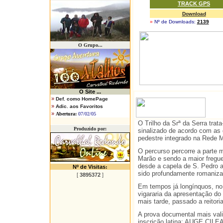
TRACK GPS
Download
»
Nº de Downloads:
2139
O Grupo...
O
Site ...
»
Def. como HomePage
»
Adic. aos Favoritos
»
Abertura:
07/02/05
O Trilho da Srª da Serra tra
Produzido por:
sinalizado de acordo com as d
pedestre integrado na Rede M
O percurso percorre a parte 
Marão e sendo a maior fregue
desde a capela de S. Pedro a
Nº de Visitas
:
sido profundamente romaniza
[
3895372
]
Em tempos já longínquos, no 
vigararia da apresentação d
mais tarde, passado a reitori
A prova documental mais vali
inscrição latina: AUGE CIL