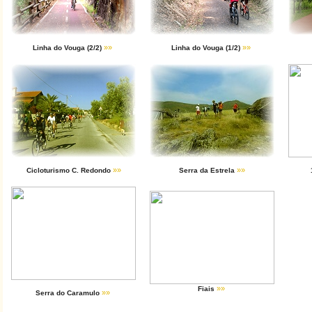
»»
»»
Linha do Vouga (2/2)
Linha do Vouga (1/2)
»»
»»
Cicloturismo C. Redondo
Serra da Estrela
»»
Fiais
»»
Serra do Caramulo