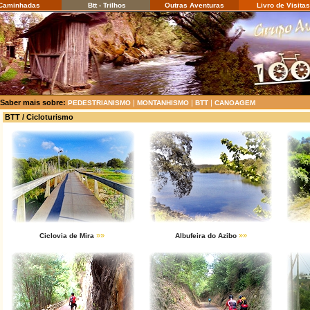
aminhadas
Btt - Trilhos
Outras Aventuras
Livro de Visitas
Saber mais sobre:
|
|
|
PEDESTRIANISMO
MONTANHISMO
BTT
CANOAGEM
BTT / Cicloturismo
»»
»»
Ciclovia de Mira
Albufeira do Azibo