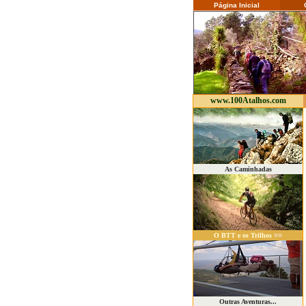
Página Inicial
C
www.100Atalhos.com
As Caminhadas
»»
O BTT e os Trilhos
Outras Aventuras...