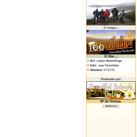
O Grupo...
O
Site ...
»
Def. como HomePage
»
Adic. aos Favoritos
»
2
Abertura:
07/0
/05
Produzido por:
Nº de Visitas
:
[
3895341
]