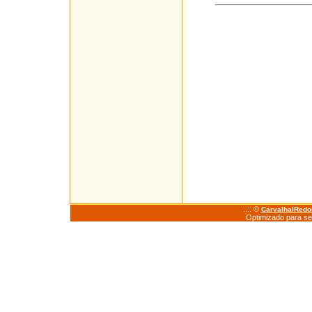
..:: ©
CarvalhalRed
Optimizado para se