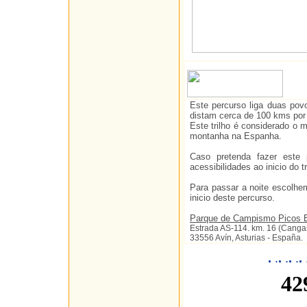
Este percurso liga duas po
distam cerca de 100 kms por
Este trilho é considerado o
montanha na Espanha.
Caso pretenda fazer este
acessibilidades ao inicio do t
Para passar a noite escolh
inicio deste percurso.
Parque de Campismo Picos 
Estrada AS-114. km. 16 (Cangas
33556 Avín, Asturias - España.
.
.
.
.
.
.
.