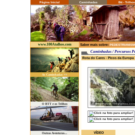
Página Inicial
Caminhadas
Btt - Trilhos
www.100Atalhos.com
Saber mais sobre:
PEDESTRIANIS
Caminhadas / P
Rota do Cares - Picos da Europa
»»
As Caminhadas
O BTT e os Trilhos
VÍDEO
Outras Aventuras...