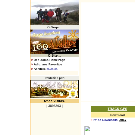
O Grupo...
O
Site ...
»
Def. como HomePage
»
Adic. aos Favoritos
»
Abertura:
07/02/05
Produzido por:
Nº de Visitas
:
[
3895303
]
TRACK GPS
Download
»
Nº de Downloads:
2867